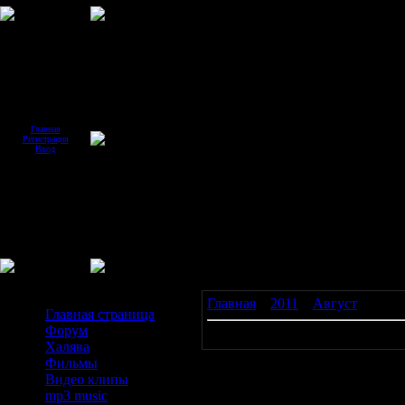
Главная
Регистрация
Вход
Меню сайта
Главная
»
2011
»
Август
»
30
Главная страница
Форум
Материалов нет
Халява
Фильмы
Видео клипы
mp3 music