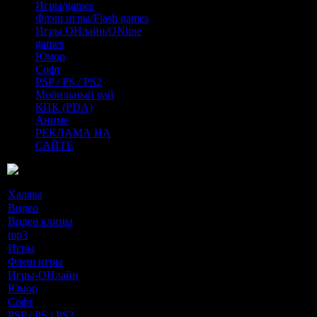
Игры/games
Флэш игры/Flash games
Игры ОНлайн/ONline
games
Юмор
Софт
PSP / PS / PS2
Мобильный рай
КПК (PDA)
Аниме
РЕКЛАМА НА
САЙТЕ
Разделы новостей
Халява
[0]
Видео
[60]
Видео клипы
[5]
mp3
[88]
Игры
[33]
Флеш игры
[1]
Игры-ОНлайн
[0]
Юмор
[10]
Софт
[67]
PSP / PS / PS2
[21]