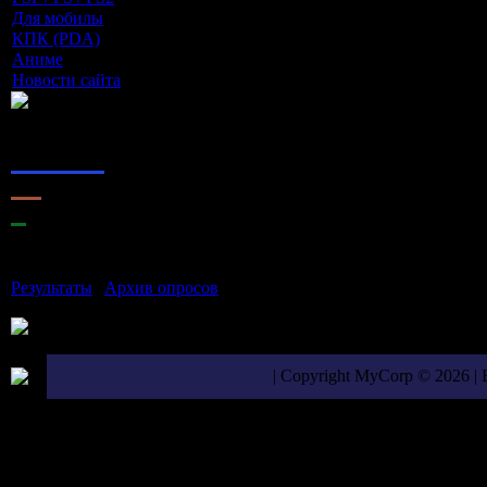
Для мобилы
[9]
КПК (PDA)
[5]
Аниме
[11]
Новости сайта
[0]
Наш опрос
Оцените мой сайт
1.
Отлично
2.
Хорошо
3.
Неплохо
4.
Плохо
5.
Ужасно
Результаты
|
Архив опросов
Всего ответов:
9
| Copyright MyCorp © 2026 |