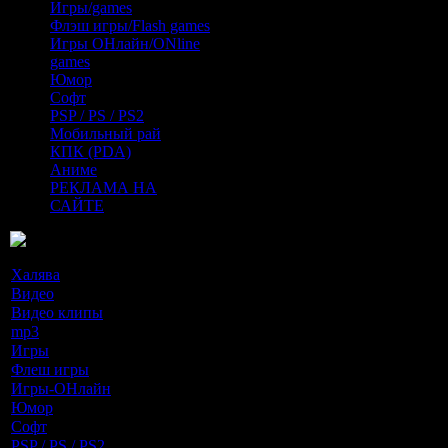
Игры/games
Флэш игры/Flash games
Игры ОНлайн/ONline
games
Юмор
Софт
PSP / PS / PS2
Мобильный рай
КПК (PDA)
Аниме
РЕКЛАМА НА
САЙТЕ
Разделы новостей
Халява
[0]
Видео
[60]
Видео клипы
[5]
mp3
[88]
Игры
[33]
Флеш игры
[1]
Игры-ОНлайн
[0]
Юмор
[10]
Софт
[67]
PSP / PS / PS2
[21]