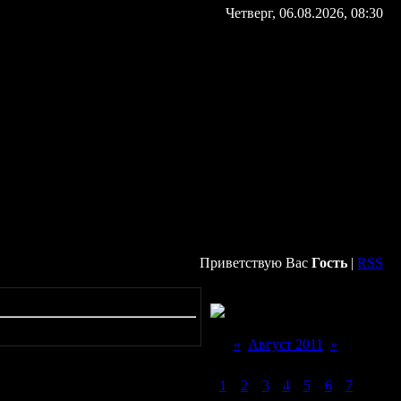
Четверг, 06.08.2026, 08:30
Приветствую Вас
Гость
|
RSS
Форма входа
Календарь новостей
«
Август 2011
»
Пн
Вт
Ср
Чт
Пт
Сб
Вс
1
2
3
4
5
6
7