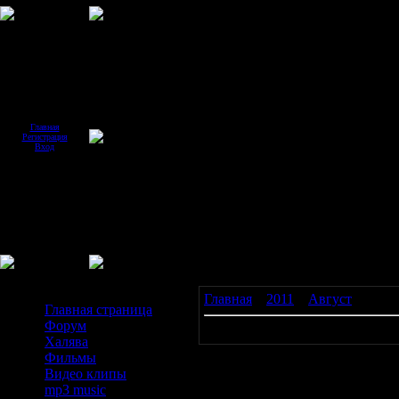
Главная
Регистрация
Вход
Меню сайта
Главная
»
2011
»
Август
»
13
Главная страница
Форум
Материалов нет
Халява
Фильмы
Видео клипы
mp3 music