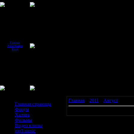
Главная
Регистрация
Вход
Меню сайта
Главная
»
2011
»
Август
»
18
Главная страница
Форум
Материалов нет
Халява
Фильмы
Видео клипы
mp3 music