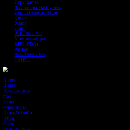
Игры/games
Флэш игры/Flash games
Игры ОНлайн/ONline
games
Юмор
Софт
PSP / PS / PS2
Мобильный рай
КПК (PDA)
Аниме
РЕКЛАМА НА
САЙТЕ
Разделы новостей
Халява
[0]
Видео
[60]
Видео клипы
[5]
mp3
[88]
Игры
[33]
Флеш игры
[1]
Игры-ОНлайн
[0]
Юмор
[10]
Софт
[67]
PSP / PS / PS2
[21]