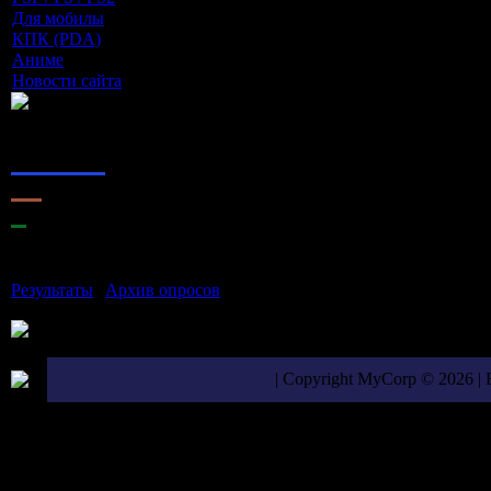
Для мобилы
[9]
КПК (PDA)
[5]
Аниме
[11]
Новости сайта
[0]
Наш опрос
Оцените мой сайт
1.
Отлично
2.
Хорошо
3.
Неплохо
4.
Плохо
5.
Ужасно
Результаты
|
Архив опросов
Всего ответов:
9
| Copyright MyCorp © 2026 |