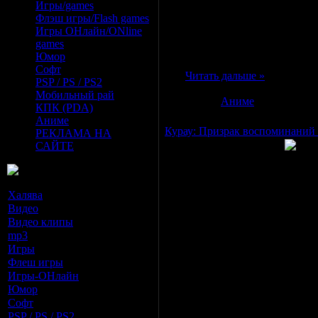
последняя миссия. Восьмая жиз
Игры/games
будет сложной задачей: он вт
Флэш игры/Flash games
опасность правлению империи,
Игры ОНлайн/ONline
Их путь только начинается.
games
Юмор
Оригинальное название:
Seire
Софт
<
...
Читать дальше »
PSP / PS / PS2
Мобильный рай
Категория:
Аниме
|
Просмотро
КПК (PDA)
Аниме
Курау: Призрак воспоминаний 
РЕКЛАМА НА
САЙТЕ
Год выпуска
: 2004
Разделы новостей
Страна
: Япония
Халява
[0]
Жанр
: драма, фантастика, мех
Продолжительность
: ТВ (24 э
Видео
[60]
Перевод
: Субтитры взяты с ww
Видео клипы
[5]
хардсаб - английский
mp3
[88]
Режиссер
: Ириэ Ясухиро
Игры
[33]
Флеш игры
[1]
Описание
:
Игры-ОНлайн
[0]
2100
Юмор
[10]
год нашей эры. Люди, осваивая
Софт
[67]
находились на пороге выхода в
PSP / PS / PS2
[21]