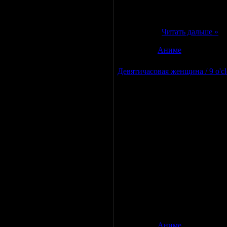
Видео кодек
: XviD
Аудио кодек
: MP3
Видео
: 640 x 480 (4:3)
Аудио
: 48
...
Читать дальше »
Категория:
Аниме
|
Просмотро
Девятичасовая женщина / 9 o'
Название:
Девятичасовая женщи
Год выхода:
2003
В ролях:
Мики Кацураги
Достигнув
вершины профессиональной ка
получает престижную должнос
на крупном канале "ТВ Токио"
новостей бьёт все рекорды. О
популярная журналистка скрыв
Категория:
Аниме
|
Просмотро