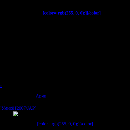
[color= rgb(51, 204, 0);]
[/color]
[color= rgb(255, 0, 0);]
[/color]
 эротика, романтика
ки / 北久保弘之
нь
цуя / 江川達也
.3 из 10
»
в:
1296
|
Добавил:
Арчи
|
Дата:
19.11.2007
/ Умисё [2007/JAP]
[color= rgb(255, 0, 0);]
[/color]