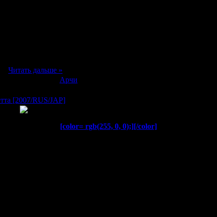
ами, болтать в таверне и наблюдать за
 В «Мире» они могут жить полноценно, не
енные потребности. В «Мире» они могут быть
ности, в нем они могут делать то, что не
ин из игроков, юноша по имени Цукаса, в
жет выйти из виртуального мира. Скрываясь
 игроков помочь ему, он обнаруживает новый
ная, спящая, маленькая девочка
м
...
Читать дальше »
в:
1097
|
Добавил:
Арчи
|
Дата:
19.11.2007
етта [2007/RUS/JAP]
[color= rgb(255, 0, 0);]
[/color]
ама
эп.), 25 мин.
род, станет полем битвы меж двух домов