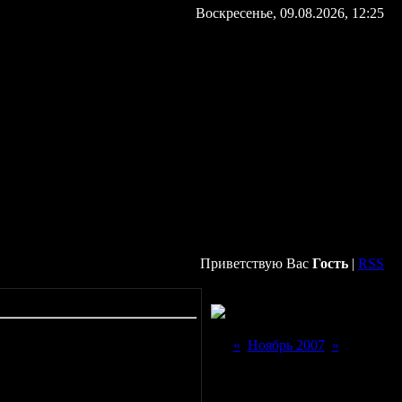
Воскресенье, 09.08.2026, 12:25
Приветствую Вас
Гость
|
RSS
Форма входа
Календарь новостей
«
Ноябрь 2007
»
Пн
Вт
Ср
Чт
Пт
Сб
Вс
1
2
3
4