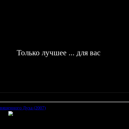
Только лучшее ... для вас
 Священного Духа (2007)
 спустя два года возвращается в родные края, где её ждёт её