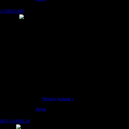
и [2005/JAP]
бтитры по выбору)
, я имею 6 старших сестер. Самая старшая
ыглядит весьма молодой. Она волнуется об
как с ребенком, то она будет очень
ame Onee-sama. Она - популярный адвокат и
атель". Фактически, она - моя первая
. Она - наполовину японец и наполовину
ет наиболее чувственное и соблазнительное
 слишком держит себ
...
Читать дальше »
в:
2314
|
Добавил:
Арчи
|
Дата:
19.11.2007
1995] (JAP/RUS)