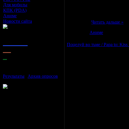
двигаться дальше неисчерпаем
Для мобилы
[9]
своей исследовательской лабо
КПК (PDA)
[5]
столкновению атомных ядер. 
Аниме
[11]
испустили два луча света, пр
Новости сайта
[0]
Курау и у
...
Читать дальше »
Наш опрос
Категория:
Аниме
|
Просмотро
Оцените мой сайт
1.
Отлично
Поцелуй во тьме / Papa to: Kiss 
2.
Хорошо
3.
Неплохо
Год выпуска
: 2005
4.
Плохо
Жанр
: яой, романтика, драма, 
5.
Ужасно
Продолжительность
: OVA (2 
Перевод
: Субтитры (soft-Русск
Результаты
|
Архив опросов
Всего ответов:
9
Разница
между Киоуске и его сыном Ми
странными, они вместе мылись 
факт, что они сын и отец, обо
иногда и вспоминает об этом. 
стало для мальчика радостным,
женится и забудет про него.
Формат
: AVI