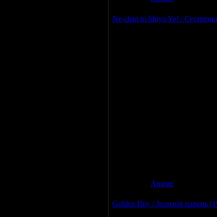
Ne-chan to Shiyo Yo! / Сестренк
Год выпуска
: 2005
Страна
: Япония
Жанр
: хентай
Продолжительность
: 90 мин.
Перевод
: Отсутствует (eng су
Меня
зовут Hiiragi Kuya. Фактически
сестра Hinano Сан, хотя она в
том, что если с ней ведут себя 
сердитой. Вторая сестра - Kan
известная как "Ледяной законод
любовь. Третья - Serori Ne-Ne
северного европейца. Она име
тело от всех сестр, но но она
Категория:
Аниме
|
Просмотро
Golden Boy / Золотой парень [