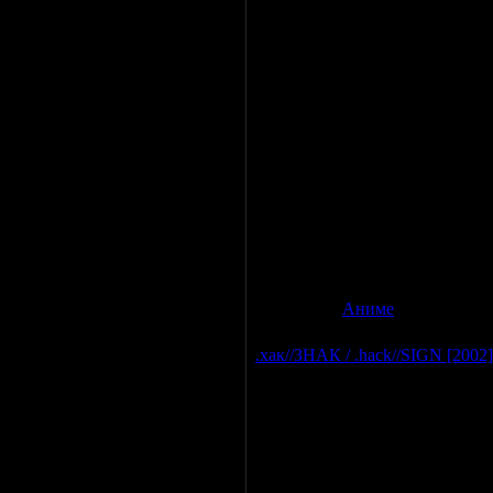
Год выпуска
: 2007
Страна
: япония
Жанр
: комедия, романтика, эр
Продолжительность
: 13эп по
Перевод
: Субтитры
Хардсаб
: Нет
Русские субтитры
: есть, соф
Режиссер
: Сотомэ Койтиро
Канаме
Окиура ученик Высшей Школы 
также член школьного клуба п
научиться плавать. Но в клубе 
плавать было бы не безопасно
Категория:
Аниме
|
Просмотро
.хак//ЗНАК / .hack//SIGN [2002]
В
сериале Масимо онлайн игра 
«Мир» засосала в себя 20 милл
виртуальной реальности, где о