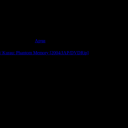
нь которую она во что бы то не стала должна защитить. И это
орой сын императора, одержимый, представляющий потенциальн
 и за ним охотятся лучшие слуги и наёмники императора.
i no Moribito
в:
1011
|
Добавил:
Арчи
|
Дата:
19.11.2007
/ Kurau: Phantom Memory [2004/JAP/DVDRip]
а, психология
п.), 24 мин.
w.fansubs.ru Русский: RoStudio
 вселенную, построили города на Луне и
 глубокий космос. Казалось, что их желание