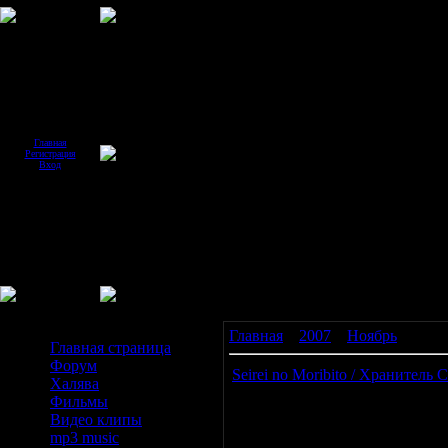
Главная
Регистрация
Вход
Меню сайта
Главная
»
2007
»
Ноябрь
»
19
Главная страница
Форум
Seirei no Moribito / Хранитель
Халява
Фильмы
Видео клипы
Барса - наёмный телохранитель,
mp3 music