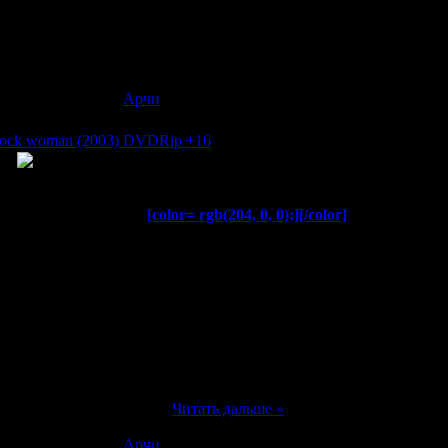
в:
5904
|
Добавил:
Арчи
|
Дата:
19.11.2007
clock woman (2003) DVDRip +16
[color= rgb(51, 51, 255);]
[/color]
[color= rgb(204, 0, 0);]
[/color]
на / 9 o'clock woman
рьеры, репортёр Мики Кацураги наконец-то
ть ведущей вечерних девятичасовых новостей
. Она умна и красива, и рейтинг выпусков
днако под внешним блеском благополучия
ает тёмную тайну - св
...
Читать дальше »
в:
2579
|
Добавил:
Арчи
|
Дата:
19.11.2007