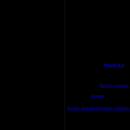
Производство
: Япония
Жанр
: комедия, приключения,
Тип
: OAV (6 эп.), 28 мин.
Режиссёр
: Китакубо Хирою
Снято по манге
: Золотой паре
Автор оригинала
: Эгава Та
Средний балл на
World Art
: 8
Рецензия
:
OVA-сериал
про невероят
...
Читать дальше 
Категория:
Аниме
|
Просмотро
Kenko Zenrakei Suieibu Umisho 